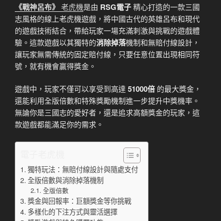
《戰神呂布》
老虎機
是由
RSG電子
精心打造的一款三國
志風格的線上老虎機遊戲，將中國古代的英雄呂布和現代
的遊戲技術結合，帶給玩家一場充滿刺激與挑戰的遊戲體
驗。這款遊戲以其獨特的
消除掉落
機制和無賠付線設計，
讓玩家無需傳統的固定賠付線，只要任意位置出現相同符
號，就有機會贏得獎金。
遊戲中，玩家不僅可以享受到高達
51000倍
的最大獎金，
還能利用全版倍數和特殊獎勵機制進一步提升中獎機率。
無論你是三國志的愛好者，還是追求高額獎金的玩家，這
款遊戲都能滿足你的需求。
電子老虎機
獨特玩法：無賠付線設計與隨處支付
全版倍數與消除掉落機制
全版倍數
獎金與回報率：巨額獎金等你挑戰
多樣化的下注方式與靈活選擇