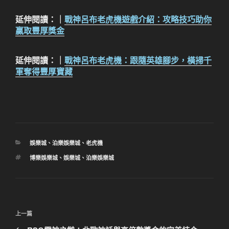
延伸閱讀：｜
戰神呂布老虎機遊戲介紹：攻略技巧助你
贏取豐厚獎金
延伸閱讀：｜
戰神呂布老虎機：跟隨英雄腳步，橫掃千
軍奪得豐厚寶藏
分
娛樂城
、
泊樂娛樂城
、
老虎機
類
標
博樂娛樂城
、
娛樂城
、
泊樂娛樂城
籤
文
上
上一篇
章
一