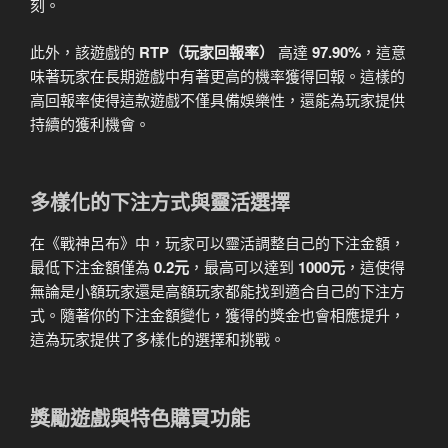
刻。
此外，該遊戲的
RTP（玩家回報率）
高達
97.90%
，這意
味著玩家在長期遊戲中有著更高的機率獲得回報。這樣的
高回報率使得這款遊戲不僅具備娛樂性，還能為玩家提供
持續的獲利機會。
多樣化的下注方式與靈活選擇
在《戰神呂布》中，玩家可以靈活調整自己的下注金額，
最低下注金額僅為
0.2元
，最高可以達到
1000元
，這使得
無論是小額玩家還是高額玩家都能找到適合自己的下注方
式。隨著你的下注金額變化，獲得的獎金也會相應提升，
這為玩家提供了多樣化的選擇和挑戰。
獎勵遊戲與特色購買功能