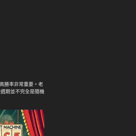
高勝率非常重要。老
些週期並不完全是隨機