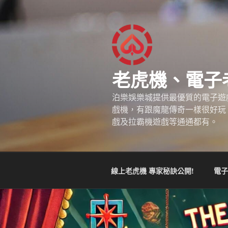
跳
至
主
要
內
容
老虎機、電子
泊樂娛樂城提供最優質的電子遊
戲機，有跟魔龍傳奇一樣很好玩，
戲及拉霸機遊戲等通通都有。
線上老虎機 專家秘訣公開!
電子