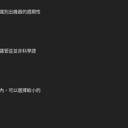
識別出機器的週期性
儘管這並非科學證
內，可以選擇較小的