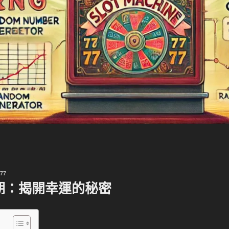
77
期：揭開幸運的秘密