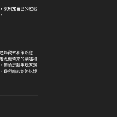
，來制定自己的遊戲
。
通過觀察和策略應
老虎機帶來的樂趣和
。無論是新手玩家還
，遊戲應該始終以娛