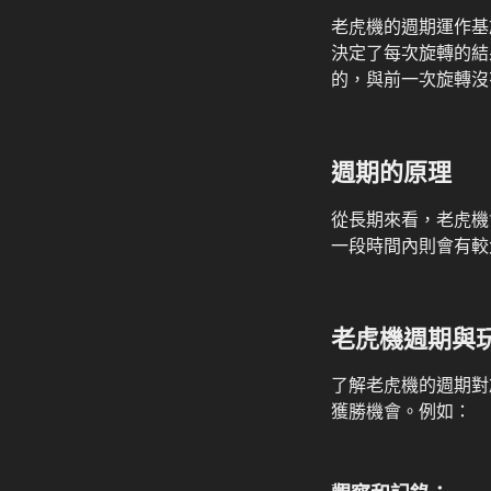
老虎機的週期運作基
決定了每次旋轉的結
的，與前一次旋轉沒
週期的原理
從長期來看，老虎機
一段時間內則會有較
老虎機週期與
了解老虎機的週期對
獲勝機會。例如：