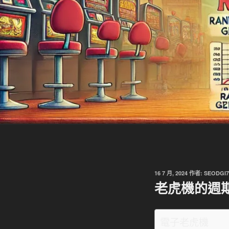
發
16 7 月, 2024
作者:
SEODGI7
佈
老虎機的週
於
電子老虎機