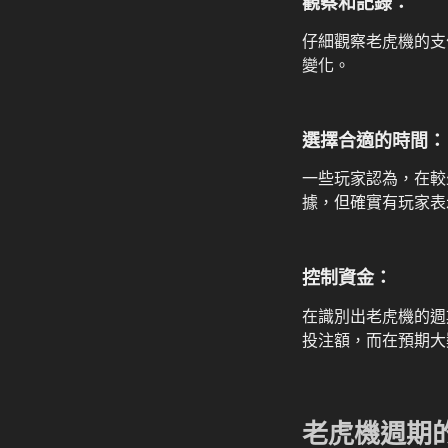
觀察和記錄
：
仔細觀察老虎機的支
變化。
選擇合適的時間
：
一些玩家認為，在較
據，但確實有玩家表
控制資金
：
在識別出老虎機的週
投注額，而在預期大
老虎機週期