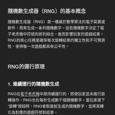
隨機數生成器（RNG）的基本概念
隨機數生成器（RNG）是一種基於數學算法的電子裝置或
軟件，用來生成一系列隨機數字。這些隨機數字決定了電
子老虎機中符號的排列組合，進而影響玩家的遊戲結果。
RNG的核心任務是確保每次旋轉結果的獨立性和不可預測
性，使得每一次遊戲都具有公平性。
RNG的運行原理
1.
連續運行的隨機數生成
RNG在
電子老虎機
中是持續運行的，即使玩家並未進行旋
轉操作，RNG也在每秒生成數千個隨機數字。當玩家按下
“旋轉”按鈕時，RNG會取當前生成的隨機數字，並將其轉
化為對應的遊戲符號和結果。