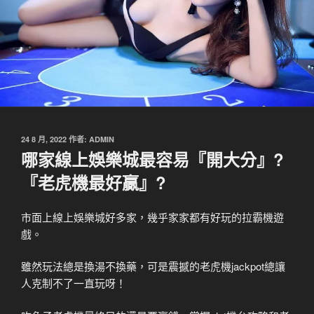
發
24 8 月, 2022
作者:
ADMIN
佈
哪家線上娛樂城最容易『開大分』?
於
『老虎機最好贏』?
市面上線上娛樂城好多家，幾乎家家都有好玩的拉霸機遊
戲。
雖然玩法總是換湯不換藥，可是震撼的老虎機jackpot總讓
人克制不了一直玩呀！