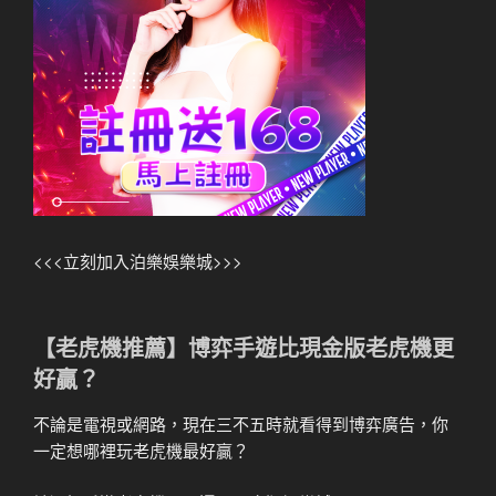
<<<立刻加入泊樂娛樂城>>>
【老虎機推薦】博弈手遊比現金版老虎機更
好贏？
不論是電視或網路，現在三不五時就看得到博弈廣告，你
一定想哪裡玩老虎機最好贏？