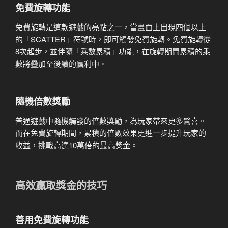
免費旋轉功能
免費旋轉是這款遊戲的亮點之一，當畫面上出現四個以上
的「SCATTER」符號時，即可觸發免費旋轉。免費旋轉從
8次起步，並伴隨「乘數累積」功能，在旋轉期間累積的乘
數將疊加至後續的贏利中。
隨機倍數獎勵
普通遊戲中隨機觸發的倍數獎勵，為玩家帶來更多驚喜。
而在免費旋轉期間，累積的倍數效果更進一步提升玩家的
收益，挑戰高達10萬倍的最高獎金。
高效贏取獎金的技巧
善用免費旋轉功能