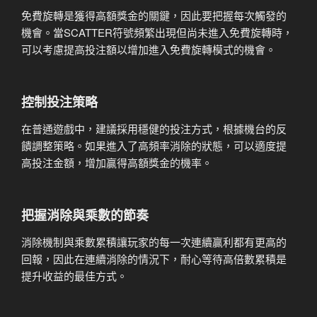
免費旋轉是獲得高額獎金的關鍵，因此要把握每次觸發的
機會。當SCATTER符號頻繁出現但尚未進入免費旋轉時，
可以考慮提高投注額以增加進入免費旋轉模式的機會。
控制投注策略
在普通遊戲中，建議採用穩健的投注方式，根據機台的反
饋調整策略。如果進入了高頻率消除的狀態，可以適度提
高投注金額，增加贏得高額獎金的機率。
把握消除與乘數的節奏
消除機制與乘數累積讓玩家的每一次連續贏利都有更高的
回報，因此在連續消除的情況下，耐心等待高倍數累積是
提升收益的最佳方式。