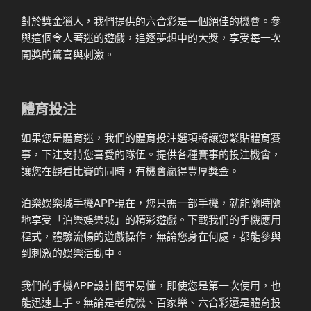
對於獎金獵人，我們提供的六合彩是一個絕佳的機會。參
與這個令人著迷的遊戲，追逐夢想中的大獎，享受每一次
開獎的驚喜與刺激。
體育投注
如果您是體育迷，我們的體育投注選項將讓您緊貼體育賽
事，下注支持您喜愛的隊伍。提供各種賽事的投注機會，
讓您在觀看比賽的同時，有機會贏得豐厚獎金。
泊樂娛樂城手機APP現在，您只需一部手機，就能隨時隨
地享受「泊樂娛樂城」的精彩遊戲。下載我們的手機應用
程式，體驗流暢的遊戲操作，無論您身在何處，都能參與
到刺激的娛樂活動中。
我們的手機APP設計簡單易懂，即使您是第一次使用，也
能迅速上手。無論是老虎機、百家樂、六合彩還是體育投