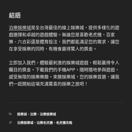
結語
泊樂娛樂城
是全台灣最佳的線上娛樂城，提供多樣化的遊
戲選擇和卓越的遊戲體驗。無論您是喜歡老虎機、百家
樂、六合彩還是體育投注，我們都能滿足您的需求，讓您
在享受娛樂的同時，有機會贏得驚人的獎金。
立即加入我們，體驗最刺激的娛樂城遊戲，輕鬆贏得令人
矚目的獎金。下載我們的手機APP，隨時隨地參與遊戲，
感受無限的娛樂樂趣。來勝娛樂城，您的娛樂首選，讓我
們一起開始這場充滿驚喜的娛樂之旅吧！
分
娛樂城
、
泊樂
、
泊樂娛樂城
類
標
泊樂娛樂城
、
泊樂老虎機
、
老虎機攻略
籤