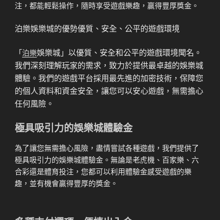
注，都能輕鬆操作，隨時享受遊戲樂趣，贏得豐厚獎金。
泊樂娛樂城的優勢優質、安全、公平的遊戲環境
娛樂城」以優質、安全和公平的遊戲環境聞名。
「
泊樂
我們深刻理解玩家的需求，致力於提供最卓越的娛樂城
體驗。我們的遊戲平台採用最先進的加密技術，保障您
的個人資料和資金安全，讓您可以安心遊戲，無需擔心
任何風險。
極具吸引力的娛樂城體驗金
為了讓您無需擔心風險，盡情嘗試各種遊戲，我們提供了
極具吸引力的娛樂城體驗金。無論是老虎機、百家樂、六
合彩還是體育投注，您都可以利用體驗金感受遊戲的樂
趣，並有機會贏得豐厚的獎金。