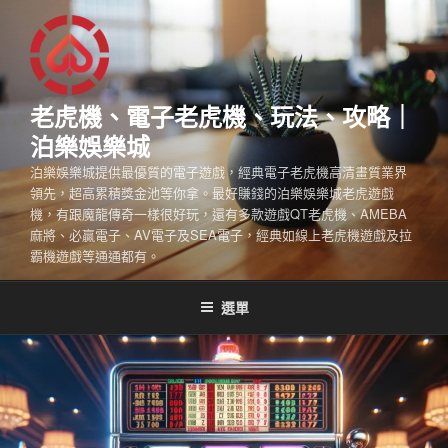
跳
至
主
要
內
老虎機、電子老虎機、玩法、攻略｜
容
泊樂娛樂城
泊樂娛樂城提供最優質的電子遊戲，經典電子老虎機高清畫質業界
領先，超高累積獎金池等你拿。最好賺錢的泊樂娛樂城老虎遊戲
機，有跟魔龍傳奇一樣很好玩，還有多款遊戲QT老虎機、AMEBA
麻將、必贏電子、AV電子及SEA電子，經典如線上老虎機遊戲及拉
霸機遊戲等通通都有。
選單