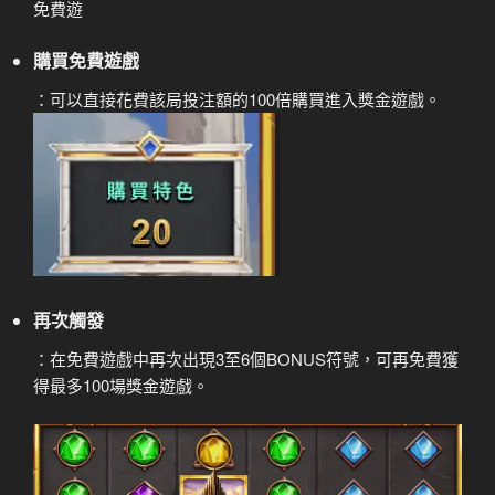
免費遊
購買免費遊戲
：可以直接花費該局投注額的100倍購買進入獎金遊戲。
再次觸發
：在免費遊戲中再次出現3至6個BONUS符號，可再免費獲
得最多100場獎金遊戲。