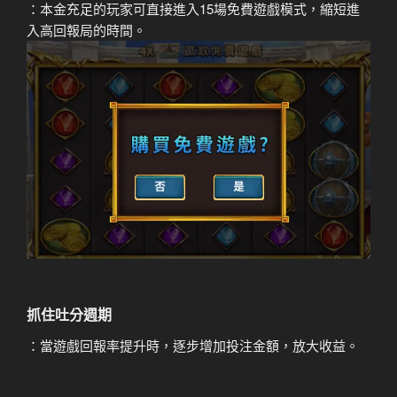
：本金充足的玩家可直接進入15場免費遊戲模式，縮短進
入高回報局的時間。
抓住吐分週期
：當遊戲回報率提升時，逐步增加投注金額，放大收益。