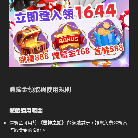
體驗金領取與使用規則
遊戲適用範圍
體驗金可用於
《雷神之鎚》
的遊戲試玩，讓您免費體驗高
倍數獎金的樂趣。