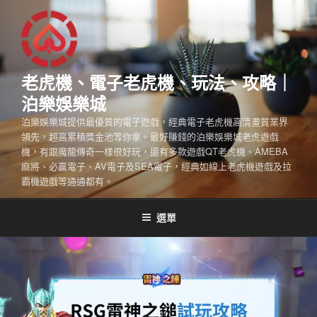
跳
至
主
要
內
老虎機、電子老虎機、玩法、攻略｜
容
泊樂娛樂城
泊樂娛樂城提供最優質的電子遊戲，經典電子老虎機高清畫質業界
領先，超高累積獎金池等你拿。最好賺錢的泊樂娛樂城老虎遊戲
機，有跟魔龍傳奇一樣很好玩，還有多款遊戲QT老虎機、AMEBA
麻將、必贏電子、AV電子及SEA電子，經典如線上老虎機遊戲及拉
霸機遊戲等通通都有。
選單