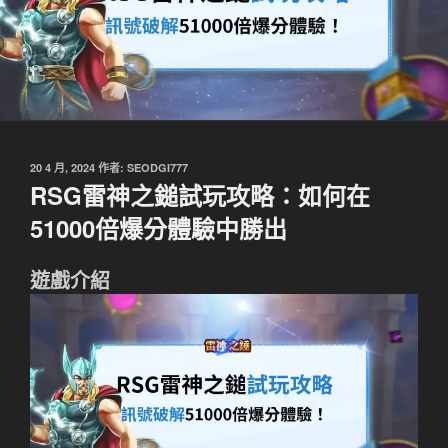
發
20 4 月, 2024
作者:
SEODGI777
佈
RSG雷神之鎚試玩攻略：如何在
於
51000倍爆分體驗中勝出
遊戲介紹