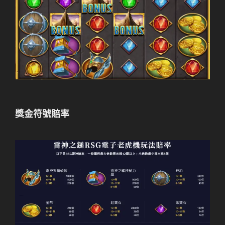
獎金符號賠率