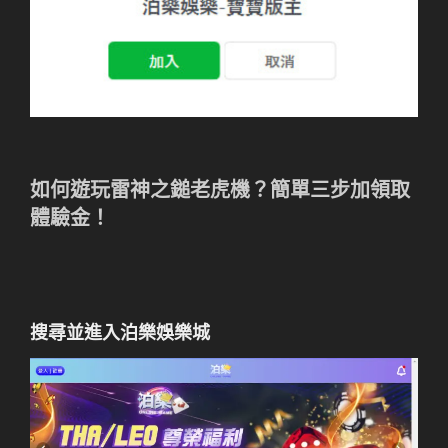
如何遊玩雷神之鎚老虎機？簡單三步加領取
體驗金！
搜尋並進入泊樂娛樂城