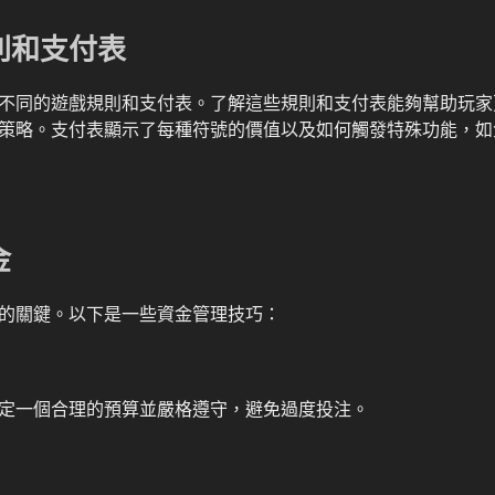
則和支付表
不同的遊戲規則和支付表。了解這些規則和支付表能夠幫助玩家
策略。支付表顯示了每種符號的價值以及如何觸發特殊功能，如
金
的關鍵。以下是一些資金管理技巧：
定一個合理的預算並嚴格遵守，避免過度投注。