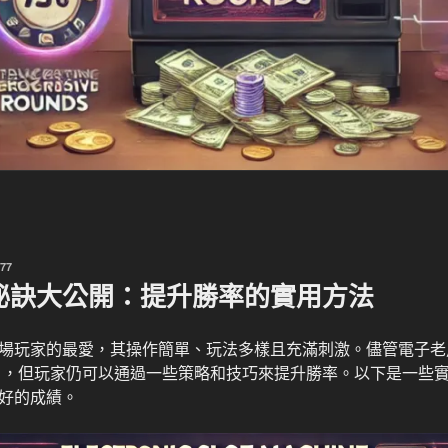
77
秘訣大公開：提升勝率的實用方法
場玩家的最愛，其操作簡單、玩法多樣且充滿刺激。儘管電子老
），但玩家仍可以通過一些策略和技巧來提升勝率。以下是一些
好的成績。