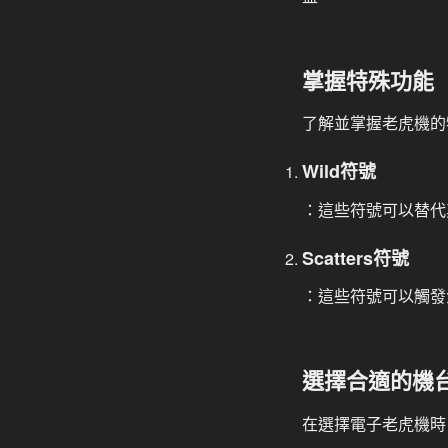
掌握特殊功能
了解並掌握老虎機的特
Wild符號
：這些符號可以替代
Scatters符號
：這些符號可以觸發
選擇合適的機
在選擇電子老虎機時