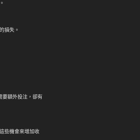
。
的損失。
不需要額外投注，卻有
這些機會來增加收