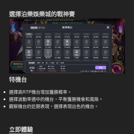
選擇泊樂娛樂城的戰神賽
特機台
選擇高RTP機台增加獲勝概率。
選擇波動率適中的機台，平衡獲勝機會和風險。
觀察機台的近期表現，選擇表現出色的機台。
立即體驗