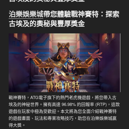
泊樂娛樂城
帶您體驗戰神賽特：探索
古埃及的奧秘與豐厚獎金
戰神賽特，ATG電子旗下的熱門老虎機遊戲，將您帶入古
埃及的神秘世界。擁有高達 96.98% 的回報率 (RTP)，這款
遊戲在玩家中極為受歡迎。本文將為您全面介紹戰神賽特
的遊戲畫面、玩法和專業攻略技巧，助您在泊樂娛樂城贏
得大獎。