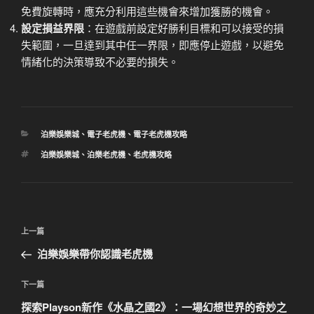
免費旋轉時，應充分利用這些機會來增加獲勝的機會。
設定損益界限
：在遊戲前設定好勝利目標和可以接受的損
失範圍，一旦達到其中任一界限，即應停止遊戲，以避免
情緒化的決策導致不必要的損失。
分
泊樂娛樂城
、
電子老虎機
、
電子老虎機攻略
類
標
泊樂娛樂城
、
泊樂老虎機
、
老虎機攻略
籤
文
上
上一篇
章
一
泊樂娛樂帶你認識老虎機
導
篇
覽
文
下
下一篇
章
一
探索Playson新作《水晶之國2》：一場幻想世界的奇妙之