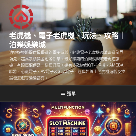
跳
至
主
要
內
老虎機、電子老虎機、玩法、攻略｜
容
泊樂娛樂城
泊樂娛樂城提供最優質的電子遊戲，經典電子老虎機高清畫質業界
領先，超高累積獎金池等你拿。最好賺錢的泊樂娛樂城老虎遊戲
機，有跟魔龍傳奇一樣很好玩，還有多款遊戲QT老虎機、AMEBA
麻將、必贏電子、AV電子及SEA電子，經典如線上老虎機遊戲及拉
霸機遊戲等通通都有。
選單