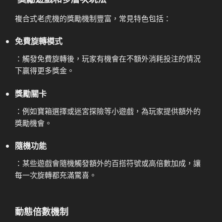
複合式老虎機的獎勵機制豐富，常見特色包括：
免費旋轉模式
：觸發免費旋轉後，玩家有機會在不額外消耗投注的情況
下贏得更多獎金。
獎勵關卡
：例如寶箱選擇或迷宮探險等小遊戲，為玩家提供額外的
獎勵機會。
隨機功能
：某些遊戲會隨機觸發額外的百搭符號或高倍數加成，讓
每一次旋轉都充滿驚喜。
動態倍數機制