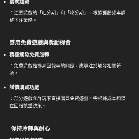
觀察趨勢
：注意遊戲的「吐分期」和「吃分期」，根據獲勝頻率調
整下注策略。
善用免費遊戲與獎勵機會
積極觸發免費旋轉
：免費遊戲是提高回報率的關鍵，應專注於觸發相關符
號。
謹慎購買功能
：部分遊戲允許玩家直接購買免費遊戲，需根據成本和潛
在回報慎重決策。
保持冷靜與耐心