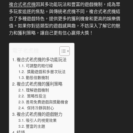
複合式老虎機
因其多功能玩法和豐富的遊戲機制，成為眾
多玩家追逐的焦點。與傳統老虎機不同，複合式老虎機結
合了多種遊戲特色，提供更多的獲利機會和更高的娛樂價
值。如果你對這類型的遊戲感興趣，不妨深入了解它的魅
力和獲利策略，讓自己更有信心贏得大獎！
電子老虎機
複合式老虎機的多功能玩法
可調整的賠付線
獎勵遊戲和多層次玩法
動態倍數機制
複合式老虎機的獲利策略
理解遊戲機制
策略性投注
善用免費遊戲與獎勵機會
保持冷靜與耐心
複合式老虎機的遊戲魅力
吸引人的視覺效果
豐富的主題
結語