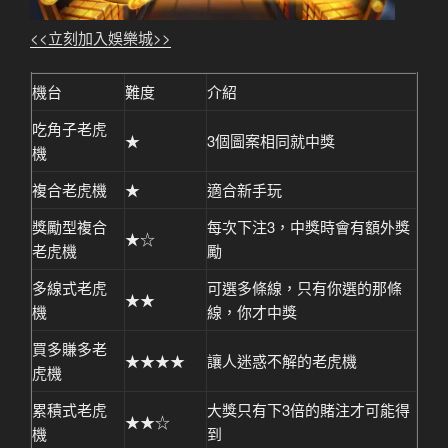
<<立刻加入娛樂城>>
機台
難度
介紹
吃角子老虎
★
3個圖案相同就中獎
機
複合老虎機
★
適合新手玩
獎勵型複合
每次下注3，中獎時會有額外獎
★☆
老虎機
勵
多線式老虎
可選多條線，只有你選的那條
★★
機
線，你才中獎
買多賺多老
★★★★
讓人迷惑不解的老虎機
虎機
累積式老虎
大獎只有下3倍的賭注才可能得
★★☆
機
到