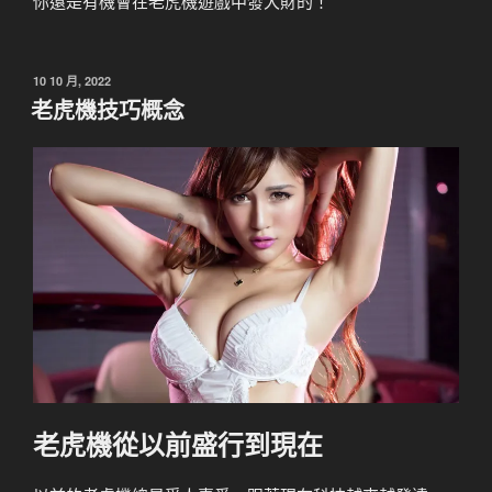
你還是有機會在老虎機遊戲中發大財的！
發
10 10 月, 2022
佈
老虎機技巧概念
於
老虎機從以前盛行到現在