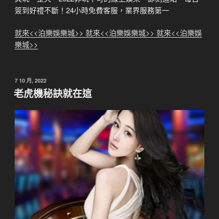
簽到好禮不斷！24小時免費客服，業界服務第一
就來<<泊樂娛樂城>> 就來<<泊樂娛樂城>> 就來<<泊樂娛
樂城>>
發
7 10 月, 2022
佈
老虎機秘訣就在這
於