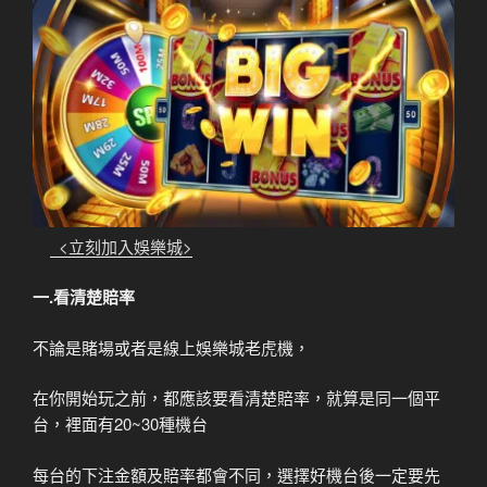
<立刻加入娛樂城>
一.看清楚賠率
不論是賭場或者是線上娛樂城老虎機，
在你開始玩之前，都應該要看清楚賠率，就算是同一個平
台，裡面有20~30種機台
每台的下注金額及賠率都會不同，選擇好機台後一定要先