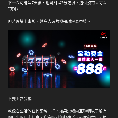
下一次可能是7天後，也可能是7分鐘後，這個沒有人可以
預測，
但若理論上來說，越多人玩的機器越容易中獎。
不要上當受騙
就像在生活的任何領域一樣，如果您轉向互聯網以了解有
關此事的更多信息，您會遇到無數建議、專家和意見。通