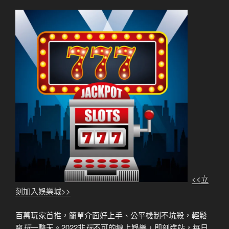
<<立
刻加入娛樂城>>
百萬玩家首推，簡單介面好上手、公平機制不坑殺，輕鬆
爽
玩
一整天。2022非
玩
不可的線上娛樂，即刻進站，每日