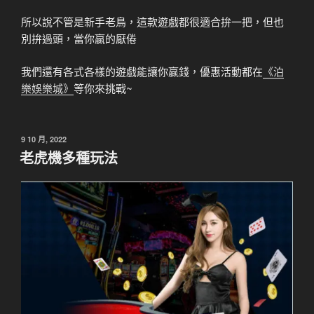
所以說不管是新手老鳥，這款遊戲都很適合拚一把，但也
別拚過頭，當你贏的厭倦
我們還有各式各樣的遊戲能讓你贏錢，優惠活動都在
《泊
樂娛樂城》
等你來挑戰~
發
9 10 月, 2022
佈
老虎機多種玩法
於