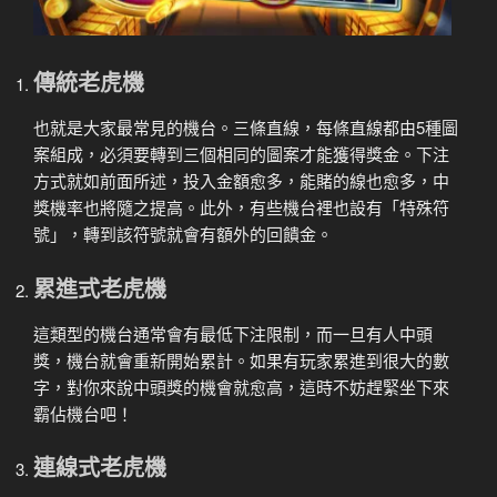
傳統老虎機
也就是大家最常見的機台。三條直線，每條直線都由5種圖
案組成，必須要轉到三個相同的圖案才能獲得獎金。下注
方式就如前面所述，投入金額愈多，能賭的線也愈多，中
獎機率也將隨之提高。此外，有些機台裡也設有「特殊符
號」，轉到該符號就會有額外的回饋金。
累進式老虎機
這類型的機台通常會有最低下注限制，而一旦有人中頭
獎，機台就會重新開始累計。如果有玩家累進到很大的數
字，對你來說中頭獎的機會就愈高，這時不妨趕緊坐下來
霸佔機台吧！
連線式老虎機