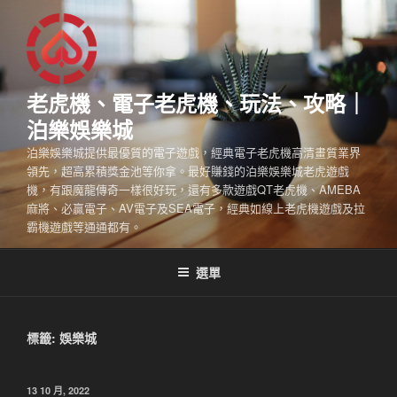
跳
至
主
要
內
老虎機、電子老虎機、玩法、攻略｜
容
泊樂娛樂城
泊樂娛樂城提供最優質的電子遊戲，經典電子老虎機高清畫質業界
領先，超高累積獎金池等你拿。最好賺錢的泊樂娛樂城老虎遊戲
機，有跟魔龍傳奇一樣很好玩，還有多款遊戲QT老虎機、AMEBA
麻將、必贏電子、AV電子及SEA電子，經典如線上老虎機遊戲及拉
霸機遊戲等通通都有。
選單
標籤:
娛樂城
發
13 10 月, 2022