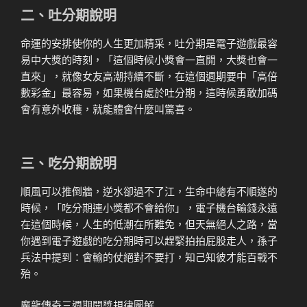
二、吐分期說明
命運的安排使你的人生更加精采，吐分期是電子遊戲最容
易中大獎的時刻，「這個時候小獎會一直開，大獎也會一
直來」，就像女友高潮持續不斷，在這個週期要中「高倍
數彩金」最容易，如果機台處於吐分期，這時候勇敢加碼
會有意外收穫，就能體會什麼叫驚喜。
三、吃分期說明
順風可以推倒牆，逆水卻過不了江，生命中總有不順遂的
時候，「吃分期連小獎都不會給你」，電子機台輸錢永遠
在這個時候，人生的低潮在所難免，但天無絕人之路，當
你遇到電子遊戲的吃分期時可以趕緊拍拍屁股走人，孫子
兵法中提到：會輸的仗絕對不要打，知己知彼才能百戰不
殆。
魔龍傳奇三週期開獎規律圖解