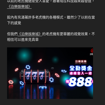
以前的老虎機總是受人喜愛，跟著現在科技越來越發達，
《泊樂娛樂城》
館內有充滿著許多老虎機的各種模式，雖然少了以前在當
下的感覺
但我們
《泊樂娛樂城》
的老虎機有更華麗的視覺效果，不
相信可以進來見真章