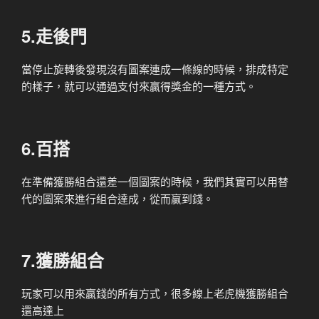
5.走後門
當停止旋轉後發現沒有圖案連成一條線的時候，排成特定
的樣子，就可以通過支付來贏得獎金的一種方式。
6.百搭
在準備獲勝組合還差一個圖案的時候，我們其實可以用替
代的圖案來進行組合達成，從而贏到錢。
7.獲勝組合
玩家可以用來贏錢的所有方式，很多線上老虎機獲勝組合
還高達上