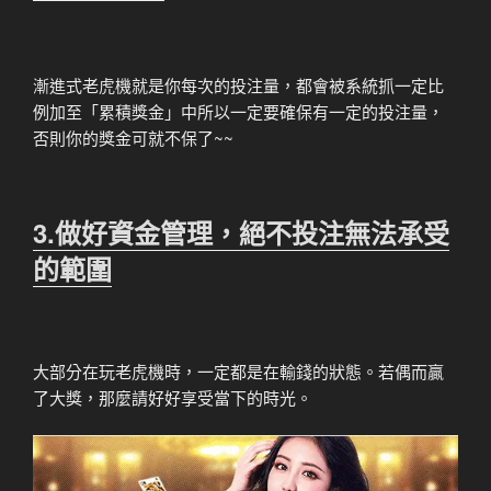
漸進式老虎機就是你每次的投注量，都會被系統抓一定比
例加至「累積獎金」中所以一定要確保有一定的投注量，
否則你的獎金可就不保了~~
3.做好資金管理，絕不投注無法承受
的範圍
大部分在玩老虎機時，一定都是在輸錢的狀態。若偶而贏
了大獎，那麼請好好享受當下的時光。